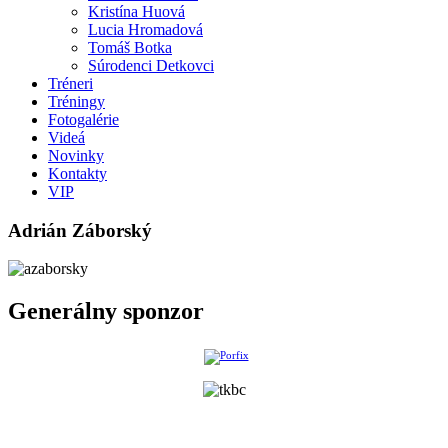
Kristína Huová
Lucia Hromadová
Tomáš Botka
Súrodenci Detkovci
Tréneri
Tréningy
Fotogalérie
Videá
Novinky
Kontakty
VIP
Adrián Záborský
Generálny sponzor