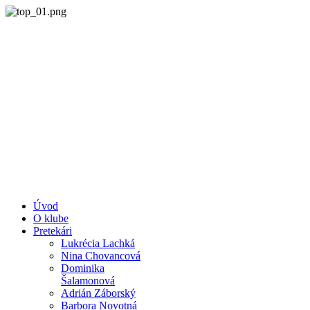
Úvod
O klube
Pretekári
Lukrécia Lachká
Nina Chovancová
Dominika
Šalamonová
Adrián Záborský
Barbora Novotná