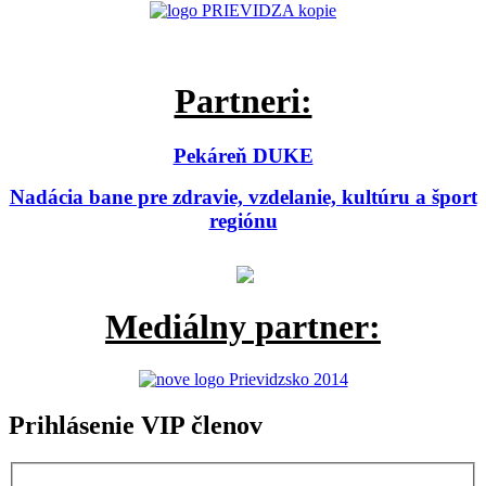
Partneri:
Pekáreň DUKE
Nadácia bane pre zdravie, vzdelanie, kultúru a šport
regiónu
Mediálny partner:
Prihlásenie VIP členov